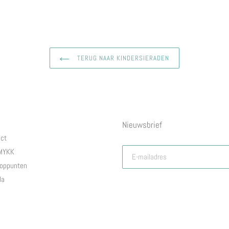
FACEBOOK
TWITTE
TERUG NAAR KINDERSIERADEN
Nieuwsbrief
ct
 MYKK
oppunten
da