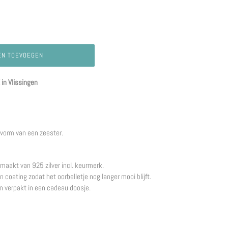
EN TOEVOEGEN
in Vlissingen
 vorm van een zeester.
gemaakt van 925 zilver incl. keurmerk.
en coating zodat het oorbelletje nog langer mooi blijft.
en verpakt in een cadeau doosje.
REN