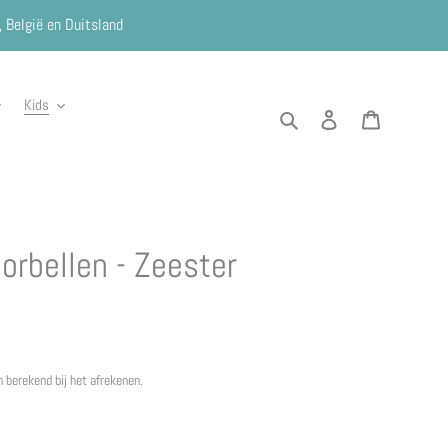
, België en Duitsland
Kids
Zoeken
Aanmelden
Winkelwag
oorbellen - Zeester
 berekend bij het afrekenen.