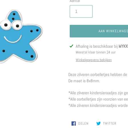
Aantal
AAN WINKELWAG
Product
Afhaling is beschikbaar bij
MYKK 
toegevoegen
Meestal klaar binnen 24 uur
aan
Winkelgegevens bekijken
je
winkelwagen
Deze zilveren oorbelletjes hebben de
De maat is 8x8mm.
*Alle zilveren kindersieraadjes zijn 
*Alle oorbelletjes zijn voorzien van e
*Alle zilveren kindersieraadjes word
DELEN
TWITTE
DELEN
TWITTER
OP
OP