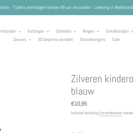
talen - Tijdens werkdagen binnen 48 uur verzonden - Levering in Nederland
rmbanden
Kettingen
Oorbellen
Ringen
Enkelbandjes
Zeeuws
3D Geprinte sieraden
Sleutelhangers
Sale
Zilveren kinder
blauw
Normale
€10,95
prijs
Inclusief belasting
Verzendkosten
worden