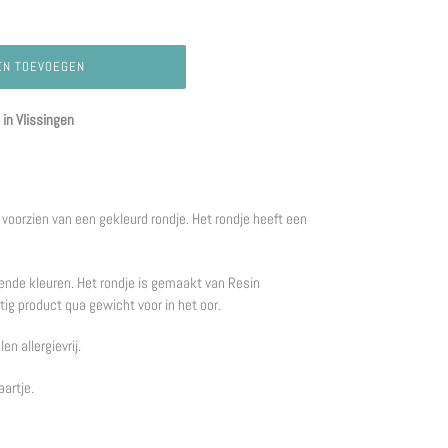
EN TOEVOEGEN
in Vlissingen
n voorzien van een gekleurd rondje. Het rondje heeft een
illende kleuren. Het rondje is gemaakt van Resin
tig product qua gewicht voor in het oor.
en allergievrij.
aartje.
REN