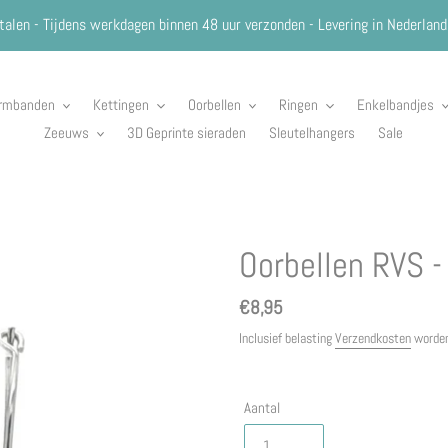
talen - Tijdens werkdagen binnen 48 uur verzonden - Levering in Nederland
rmbanden
Kettingen
Oorbellen
Ringen
Enkelbandjes
Zeeuws
3D Geprinte sieraden
Sleutelhangers
Sale
Oorbellen RVS -
Normale
€8,95
prijs
Inclusief belasting
Verzendkosten
worden
Aantal