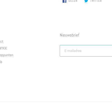
DELEN
TWITTER
OP
OP
FACEBOOK
TWITTE
Nieuwsbrief
ct
 MYKK
oppunten
da