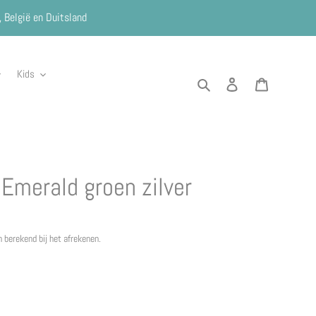
, België en Duitsland
Kids
Zoeken
Aanmelden
Winkelwag
 Emerald groen zilver
 berekend bij het afrekenen.