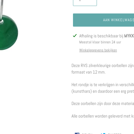
AAN WINKELWAG
Product
Afhaling is beschikbaar bij
MYKK 
toegevoegen
Meestal klaar binnen 24 uur
aan
Winkelgegevens bekijken
je
winkelwagen
Deze RVS zilverkleurige oorbellen zij
formaat van 12 mm.
Het rondje is te verkrijgen in versch
(kunsthars) en daardoor een erg pret
Deze oorbellen zijn door deze material
Alle oorbellen worden geleverd met k
DELEN
TWITTE