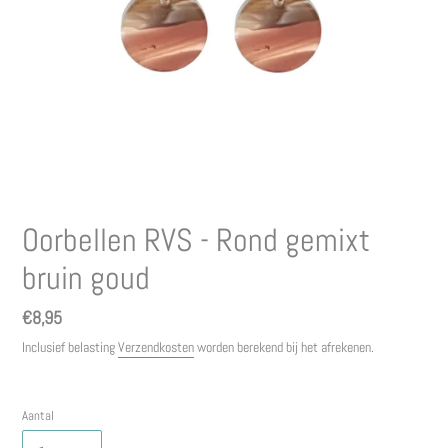
Oorbellen RVS - Rond gemixt
bruin goud
Normale
€8,95
prijs
Inclusief belasting
Verzendkosten
worden berekend bij het afrekenen.
Aantal