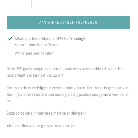
AAN WINKELWAGEN TOEVOEGEN
Product
Afhaling is beschikbaar bij
MYKK in Vlissingen
toegevoegen
Meestal klaar binnen 24 uur
aan
Winkelgegevens bekijken
je
winkelwagen
Deze RVS goudkleurige oorbellen zijn voorzien van een gekleurd rondje. Het
rondje heeft een formaat van 12 mm.
Het rondje is te verkrijgen in verschillende kleuren. Het rondje is gemaakt van
Resin (kunsthars) en daardoor een erg prettig product qua gewicht voor in het
oor.
Deze oorbellen zijn door deze materialen allergievrij.
Alle oorbellen worden geleverd met kaartje.