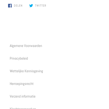
DELEN
TWITTEREN
DELEN
TWITTER
OP
OP
FACEBOOK
TWITTER
Algemene Voorwaarden
Privacybeleid
Wettelijke Kennisgeving
Herroepingsrecht
Verzend informatie
Klachtenprocedure