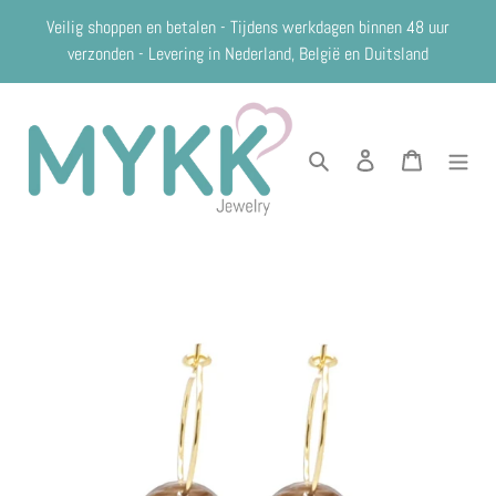
Meteen
Veilig shoppen en betalen - Tijdens werkdagen binnen 48 uur
naar
verzonden - Levering in Nederland, België en Duitsland
de
content
Zoeken
Aanmelden
Winkelwag